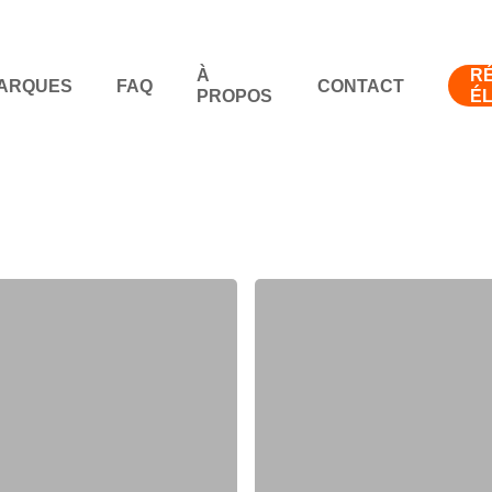
À
RÉ
ARQUES
FAQ
CONTACT
PROPOS
É
Pourquoi
éviter
de
réparer
soi-