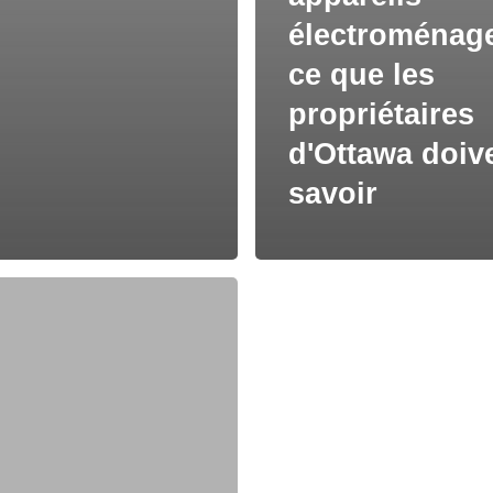
électroménage
ce que les
propriétaires
d'Ottawa doiv
savoir
i
e