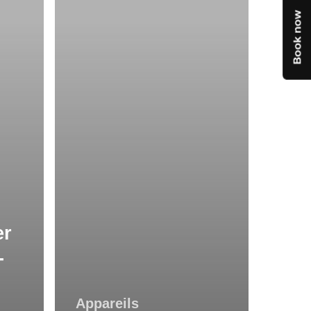
électroménagers
intelligents
er
-
Appareils