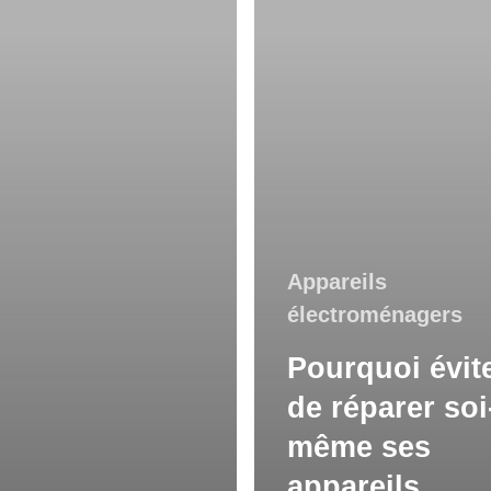
même
ses
appareils
électroménagers :
ce
que
Appareils
les
électroménagers
propriétaires
Pourquoi évit
d'Ottawa
de réparer soi
doivent
même ses
savoir
appareils