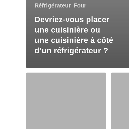
Réfrigérateur
Four
Devriez-vous placer
une cuisinière ou
une cuisinière à côté
d’un réfrigérateur ?
Comment
Pourquo
les
votre
gens
lave-
ont
vaissell
commencé
ne