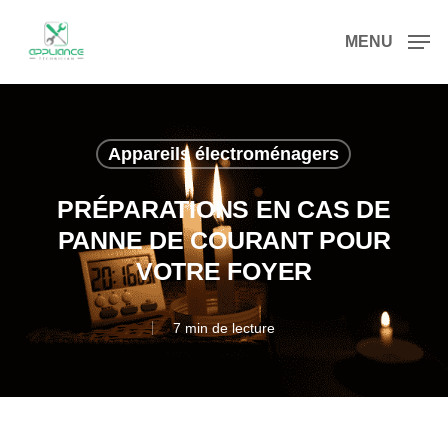
Passer
MENU
au
contenu
principal
Appareils électroménagers
PRÉPARATIONS EN CAS DE
PANNE DE COURANT POUR
VOTRE FOYER
7 min de lecture